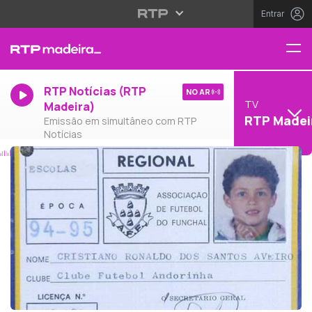
Entrar
RTP Notícias (RTP
NO AR
TV
Madeira)
RTP Madei
Emissão em simultâneo com RTP
Notícias