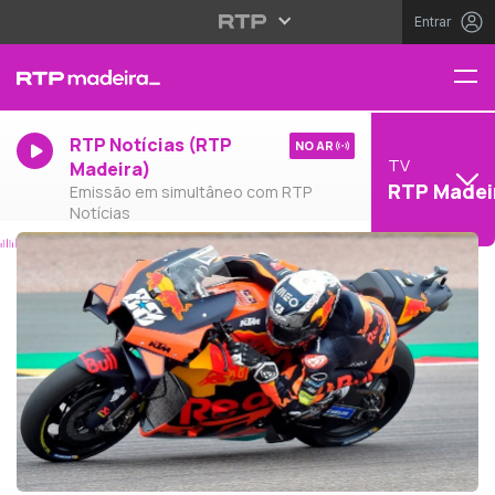
Entrar
RTP Notícias (RTP
NO AR
TV
Madeira)
RTP Madei
Emissão em simultâneo com RTP
Notícias