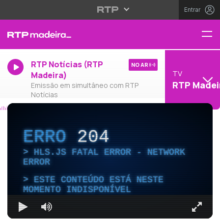
Entrar
RTP Notícias (RTP
NO AR
TV
Madeira)
RTP Madei
Emissão em simultâneo com RTP
Notícias
ERRO
204
HLS.JS FATAL ERROR - NETWORK
ERROR
ESTE CONTEÚDO ESTÁ NESTE
MOMENTO INDISPONÍVEL