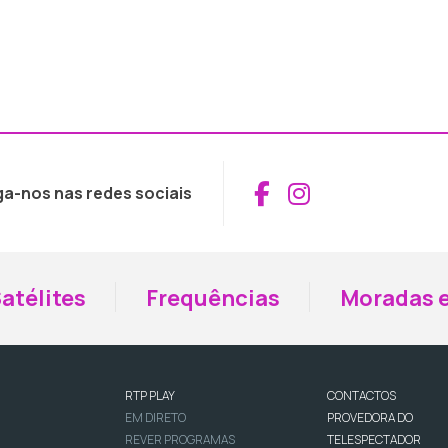
Aceder ao Fac
Aceder ao I
ga-nos nas redes sociais
atélites
Frequências
Moradas e
RTP PLAY
CONTACTOS
EM DIRETO
PROVEDORA DO
REVER PROGRAMAS
TELESPECTADOR