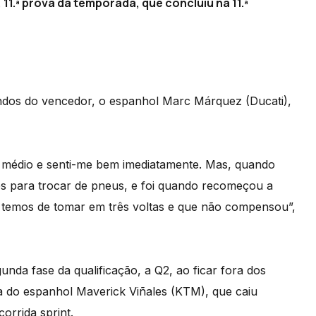
1.ª prova da temporada, que concluiu na 11.ª
undos do vencedor, o espanhol Marc Márquez (Ducati),
o médio e senti-me bem imediatamente. Mas, quando
xes para trocar de pneus, e foi quando recomeçou a
 temos de tomar em três voltas e que não compensou”,
unda fase da qualificação, a Q2, ao ficar fora dos
a do espanhol Maverick Viñales (KTM), que caiu
orrida sprint.