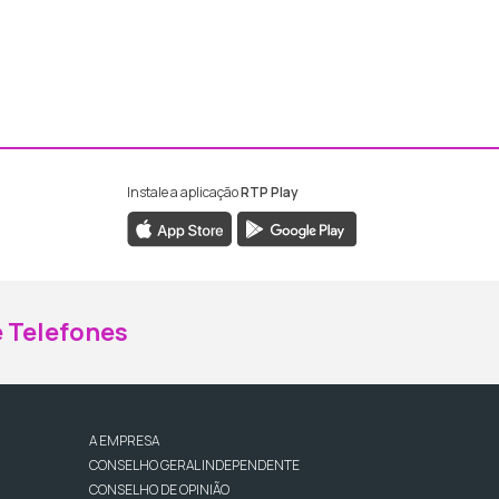
Instale a aplicação
RTP Play
ebook da RTP Madeira
nstagram da RTP Madeira
 Telefones
A EMPRESA
CONSELHO GERAL INDEPENDENTE
CONSELHO DE OPINIÃO