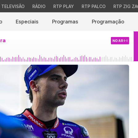
TELEVISÃO
RÁDIO
RTP PLAY
RTP PALCO
RTP ZIG ZA
o
Especiais
Programas
Programação
ira
NO AR