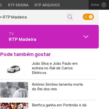
G
RTP ENSINA
RTP ARQUIVOS
Entrar
+ RTP Madeira
TV
RTP Madeira
Pode também gostar
João Silva e João Paulo em
estreia no Rali de Carros
Elétricos
António Simões lamenta morte
do Rei dos reis
Benfica ganha em Portimão e dá