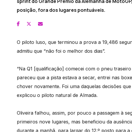
sprint do Grande Prémio da Alemanha de MotoGP, 1
posição, fora dos lugares pontuáveis.
O piloto luso, que terminou a prova a 19,486 seg
admitiu que “não foi o melhor dos dias”.
“Na Q1 [qualificação] comecei com o pneu traseir
pareceu que a pista estava a secar, entrei nas bo
chover novamente. Foi uma daquelas decisões que
explicou o piloto natural de Almada.
Oliveira falhou, assim, por pouco a passagem à seg
primeiros nove lugares, mas beneficiou da ausênci
durante a manhã, para largar do 12.º posto para a c