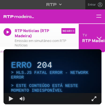
Entrar
RTP Notícias (RTP
NO AR
TV
Madeira)
RTP Madei
Emissão em simultâneo com RTP
Notícias
ERRO
204
HLS.JS FATAL ERROR - NETWORK
ERROR
ESTE CONTEÚDO ESTÁ NESTE
MOMENTO INDISPONÍVEL