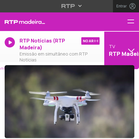
Entrar
RTP Notícias (RTP
NO AR
TV
Madeira)
RTP Madei
Emissão em simultâneo com RTP
Notícias