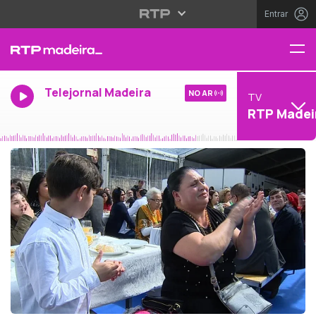
Entrar
Telejornal Madeira
NO AR
TV
RTP Madei