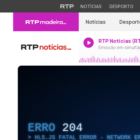
NOTÍCIAS
DESPORTO
Notícias
Desport
RTP Notícias (R
Emissão em simultâ
ERRO
204
HLS.JS FATAL ERROR - NETWORK E