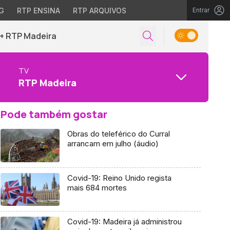
G
RTP ENSINA
RTP ARQUIVOS
Entrar
+ RTP Madeira
TV
RTP Madeira
Pode também gostar
Obras do teleférico do Curral
arrancam em julho (áudio)
Covid-19: Reino Unido regista
mais 684 mortes
Covid-19: Madeira já administrou