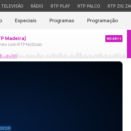
TELEVISÃO
RÁDIO
RTP PLAY
RTP PALCO
RTP ZIG ZA
o
Especiais
Programas
Programação
TP Madeira)
NO AR
neo com RTP Notícias
RROR