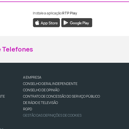
Instale a aplicação
RTP Play
ebook da RTP Madeira
nstagram da RTP Madeira
 Telefones
A EMPRESA
CONSELHO GERAL INDEPENDENTE
CONSELHO DE OPINIÃO
NTE
CONTRATO DE CONCESSÃO DO SERVIÇO PÚBLICO
DE RÁDIO E TELEVISÃO
RGPD
GESTÃO DAS DEFINIÇÕES DE COOKIES