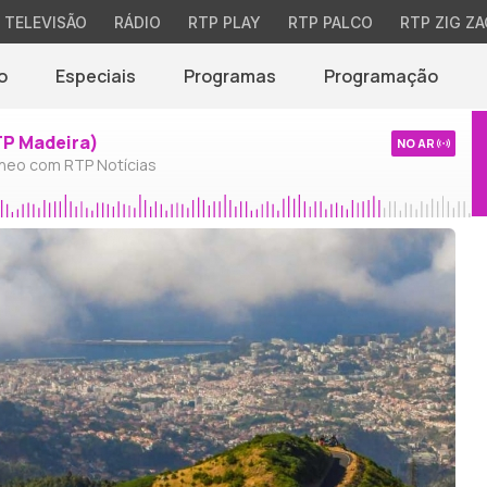
TELEVISÃO
RÁDIO
RTP PLAY
RTP PALCO
RTP ZIG ZA
o
Especiais
Programas
Programação
TP Madeira)
NO AR
neo com RTP Notícias