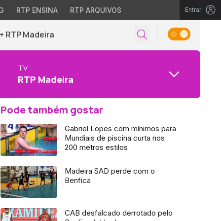
G
RTP ENSINA
RTP ARQUIVOS
Entrar
+ RTP Madeira
TV
RTP Madeira
Pode também gostar
Gabriel Lopes com mínimos para
Mundiais de piscina curta nos
200 metros estilos
Madeira SAD perde com o
Benfica
CAB desfalcado derrotado pelo