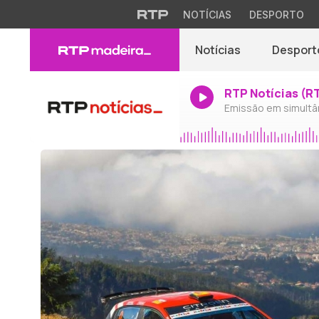
NOTÍCIAS
DESPORTO
Notícias
Desport
RTP Notícias (R
Emissão em simultâ