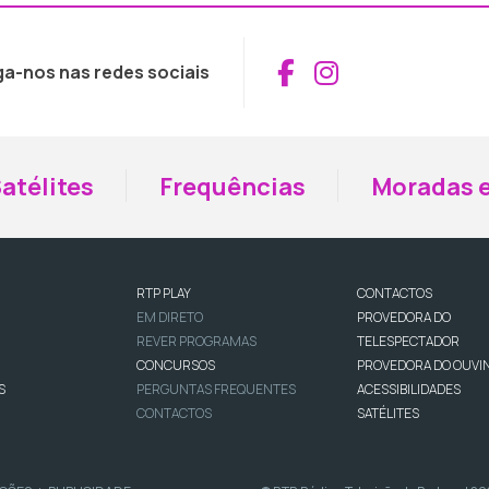
Aceder ao Fac
Aceder ao I
ga-nos nas redes sociais
atélites
Frequências
Moradas e
RTP PLAY
CONTACTOS
EM DIRETO
PROVEDORA DO
REVER PROGRAMAS
TELESPECTADOR
CONCURSOS
PROVEDORA DO OUVI
S
PERGUNTAS FREQUENTES
ACESSIBILIDADES
CONTACTOS
SATÉLITES