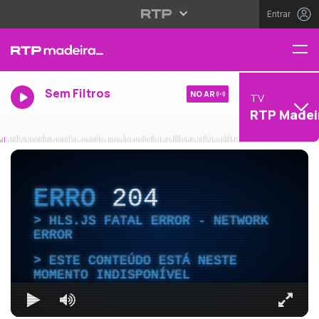
Entrar
Sem Filtros
NO AR
TV
RTP Madei
ERRO
204
HLS.JS FATAL ERROR - NETWORK
ERROR
ESTE CONTEÚDO ESTÁ NESTE
MOMENTO INDISPONÍVEL