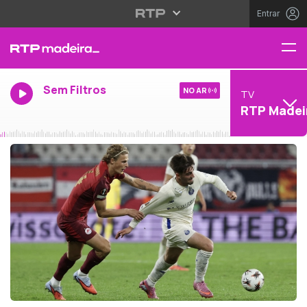
Entrar
Sem Filtros
NO AR
TV
RTP Madei