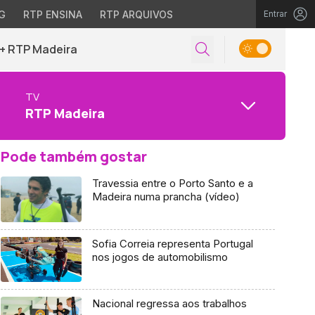
G
RTP ENSINA
RTP ARQUIVOS
Entrar
+ RTP Madeira
TV
RTP Madeira
Pode também gostar
Travessia entre o Porto Santo e a
Madeira numa prancha (vídeo)
Sofia Correia representa Portugal
nos jogos de automobilismo
Nacional regressa aos trabalhos