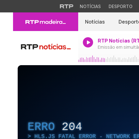
NOTÍCIAS
DESPORTO
Notícias
Desport
RTP Notícias (R
Emissão em simultâ
ERRO
204
HLS.JS FATAL ERROR - NETWORK E