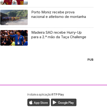
Porto Moniz recebe prova
nacional e atletismo de montanha
Madeira SAD recebe Hurry-Up
para a 2.ª mão da Taça Challenge
PUB
Instale a aplicação
RTP Play
ebook da RTP Madeira
nstagram da RTP Madeira