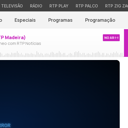
TELEVISÃO
RÁDIO
RTP PLAY
RTP PALCO
RTP ZIG ZA
o
Especiais
Programas
Programação
TP Madeira)
NO AR
neo com RTP Notícias
RROR