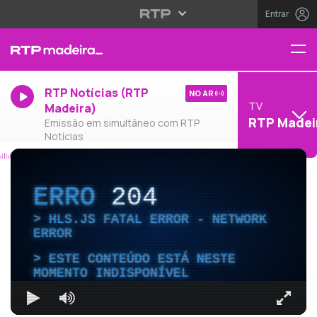
Entrar
RTP Notícias (RTP
NO AR
TV
Madeira)
RTP Madei
Emissão em simultâneo com RTP
Notícias
ERRO
204
HLS.JS FATAL ERROR - NETWORK
ERROR
ESTE CONTEÚDO ESTÁ NESTE
MOMENTO INDISPONÍVEL