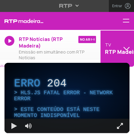
Entrar
RTP Notícias (RTP
NO AR
TV
Madeira)
RTP Madei
Emissão em simultâneo com RTP
Notícias
ERRO
204
HLS.JS FATAL ERROR - NETWORK
ERROR
ESTE CONTEÚDO ESTÁ NESTE
MOMENTO INDISPONÍVEL