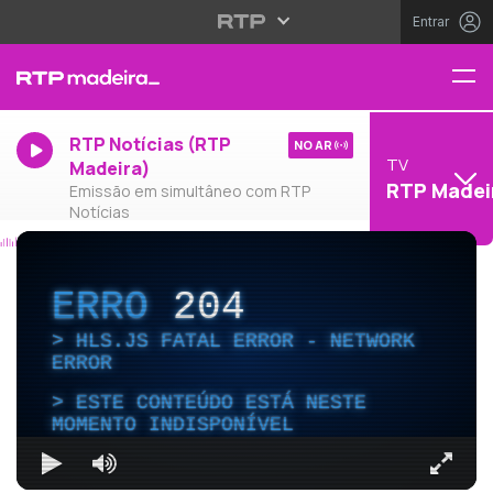
Entrar
RTP Notícias (RTP
NO AR
TV
Madeira)
RTP Madei
Emissão em simultâneo com RTP
Notícias
ERRO
204
HLS.JS FATAL ERROR - NETWORK
ERROR
ESTE CONTEÚDO ESTÁ NESTE
MOMENTO INDISPONÍVEL