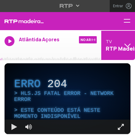
Entrar
Atlântida Açores
NO AR
TV
RTP Madei
ERRO
204
HLS.JS FATAL ERROR - NETWORK
ERROR
ESTE CONTEÚDO ESTÁ NESTE
MOMENTO INDISPONÍVEL