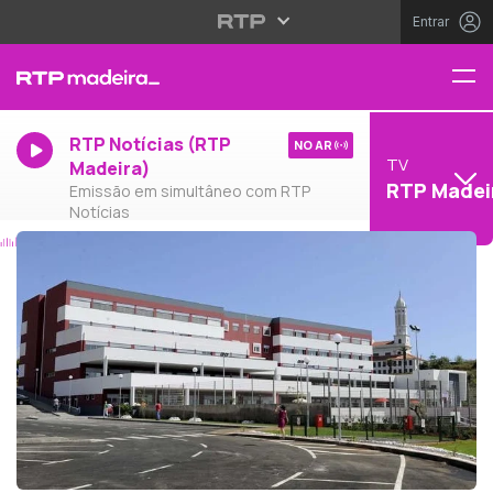
Entrar
RTP Notícias (RTP
NO AR
TV
Madeira)
RTP Madei
Emissão em simultâneo com RTP
Notícias