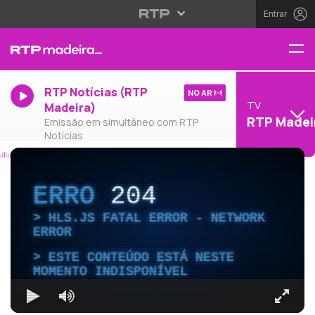
Entrar
RTP Notícias (RTP
NO AR
TV
Madeira)
RTP Madei
Emissão em simultâneo com RTP
Notícias
ERRO
204
HLS.JS FATAL ERROR - NETWORK
ERROR
ESTE CONTEÚDO ESTÁ NESTE
MOMENTO INDISPONÍVEL