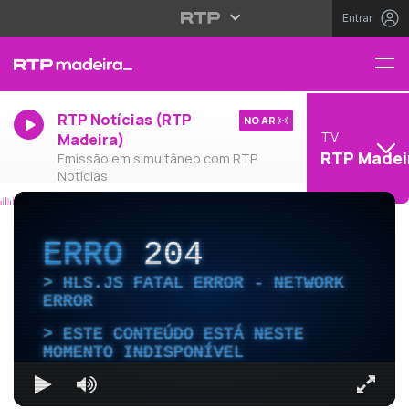
Entrar
RTP Notícias (RTP
NO AR
TV
Madeira)
RTP Madei
Emissão em simultâneo com RTP
Notícias
ERRO
204
HLS.JS FATAL ERROR - NETWORK
ERROR
ESTE CONTEÚDO ESTÁ NESTE
MOMENTO INDISPONÍVEL