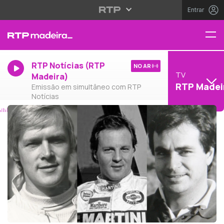
Entrar
RTP Notícias (RTP
NO AR
TV
Madeira)
RTP Madei
Emissão em simultâneo com RTP
Notícias