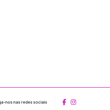
Aceder ao Fac
Aceder ao I
ga-nos nas redes sociais