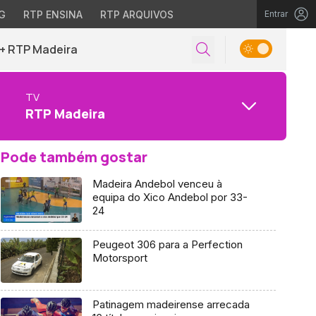
G
RTP ENSINA
RTP ARQUIVOS
Entrar
+ RTP Madeira
TV
RTP Madeira
Pode também gostar
Madeira Andebol venceu à
equipa do Xico Andebol por 33-
24
Peugeot 306 para a Perfection
Motorsport
Patinagem madeirense arrecada