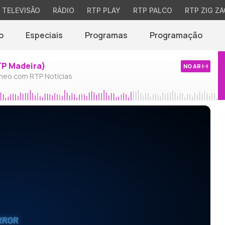
TELEVISÃO
RÁDIO
RTP PLAY
RTP PALCO
RTP ZIG ZA
o
Especiais
Programas
Programação
TP Madeira)
NO AR
neo com RTP Notícias
RROR