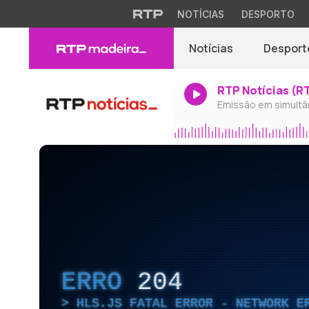
NOTÍCIAS
DESPORTO
Notícias
Desport
RTP Notícias (R
Emissão em simultâ
ERRO
204
HLS.JS FATAL ERROR - NETWORK E