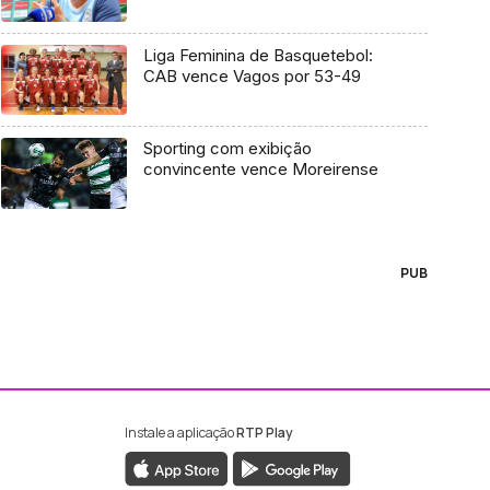
Liga Feminina de Basquetebol:
CAB vence Vagos por 53-49
Sporting com exibição
convincente vence Moreirense
PUB
Instale a aplicação
RTP Play
ebook da RTP Madeira
nstagram da RTP Madeira