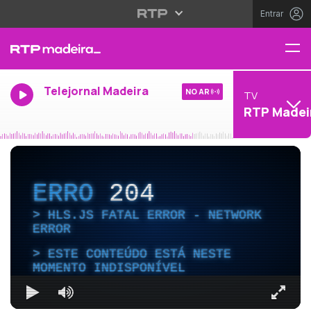
Entrar
Telejornal Madeira
NO AR
TV
RTP Madei
ERRO
204
HLS.JS FATAL ERROR - NETWORK
ERROR
ESTE CONTEÚDO ESTÁ NESTE
MOMENTO INDISPONÍVEL