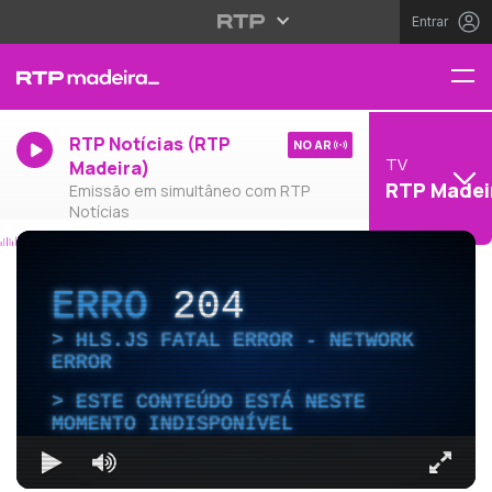
Entrar
RTP Notícias (RTP
NO AR
TV
Madeira)
RTP Madei
Emissão em simultâneo com RTP
Notícias
ERRO
204
HLS.JS FATAL ERROR - NETWORK
ERROR
ESTE CONTEÚDO ESTÁ NESTE
MOMENTO INDISPONÍVEL