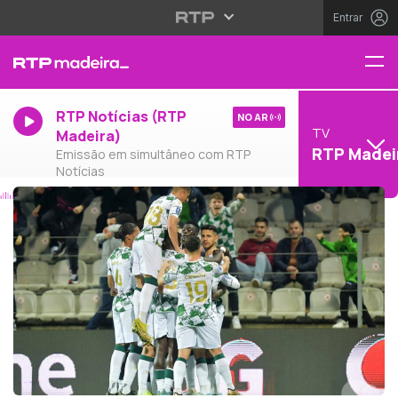
Entrar
RTP Notícias (RTP
NO AR
TV
Madeira)
RTP Madei
Emissão em simultâneo com RTP
Notícias