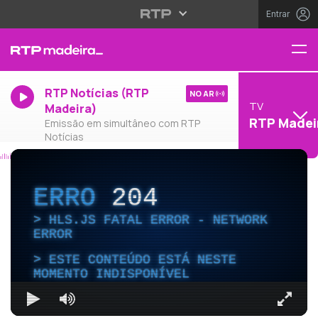
Entrar
RTP Notícias (RTP
NO AR
TV
Madeira)
RTP Madei
Emissão em simultâneo com RTP
Notícias
ERRO
204
HLS.JS FATAL ERROR - NETWORK
ERROR
ESTE CONTEÚDO ESTÁ NESTE
MOMENTO INDISPONÍVEL