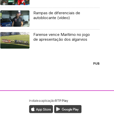
Rampas de diferenciais de
autoblocante (vídeo)
Farense vence Marítimo no jogo
de apresentação dos algarvios
PUB
Instale a aplicação
RTP Play
ebook da RTP Madeira
nstagram da RTP Madeira