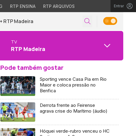
G
RTP ENSINA
RTP ARQUIVOS
Entrar
+ RTP Madeira
TV
RTP Madeira
Pode também gostar
Sporting vence Casa Pia em Rio
Maior e coloca pressão no
Benfica
Derrota frente ao Feirense
agrava crise do Marítimo (áudio)
Hóquei verde-rubro venceu o HC