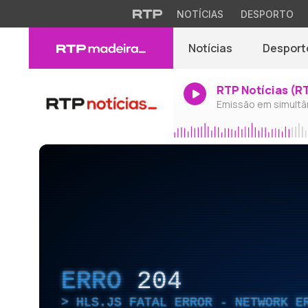
NOTÍCIAS
DESPORTO
Notícias
Desport
RTP Notícias (R
Emissão em simultâ
ERRO
204
HLS.JS FATAL ERROR - NETWORK E