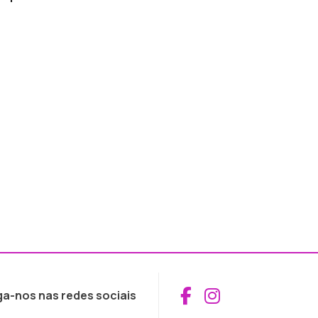
Aceder ao Fac
Aceder ao I
ga-nos nas redes sociais