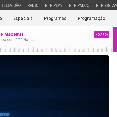
TELEVISÃO
RÁDIO
RTP PLAY
RTP PALCO
RTP ZIG ZA
o
Especiais
Programas
Programação
TP Madeira)
NO AR
neo com RTP Notícias
RROR