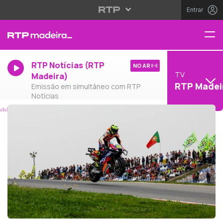
Entrar
RTP Notícias (RTP
NO AR
TV
Madeira)
RTP Madei
Emissão em simultâneo com RTP
Notícias