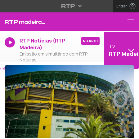
Entrar
RTP Notícias (RTP
NO AR
TV
Madeira)
RTP Madei
Emissão em simultâneo com RTP
Notícias