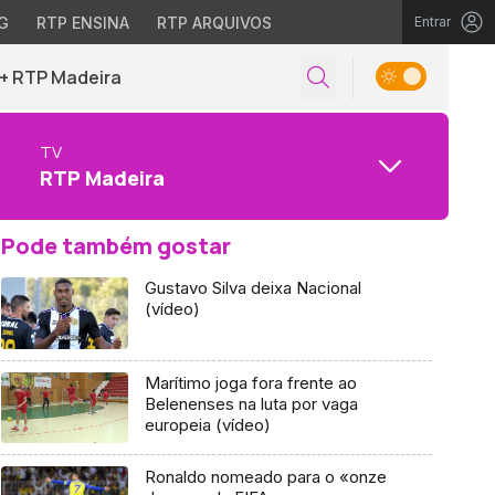
G
RTP ENSINA
RTP ARQUIVOS
Entrar
+ RTP Madeira
TV
RTP Madeira
Pode também gostar
Gustavo Silva deixa Nacional
(vídeo)
Marítimo joga fora frente ao
Belenenses na luta por vaga
europeia (vídeo)
Ronaldo nomeado para o «onze