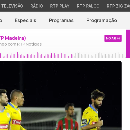
TELEVISÃO
RÁDIO
RTP PLAY
RTP PALCO
RTP ZIG ZA
o
Especiais
Programas
Programação
TP Madeira)
NO AR
neo com RTP Notícias