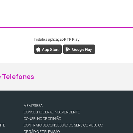
Instale a aplicação
RTP Play
ebook da RTP Madeira
nstagram da RTP Madeira
 Telefones
A EMPRESA
CONSELHO GERAL INDEPENDENTE
CONSELHO DE OPINIÃO
NTE
CONTRATO DE CONCESSÃO DO SERVIÇO PÚBLICO
DE RÁDIO E TELEVISÃO