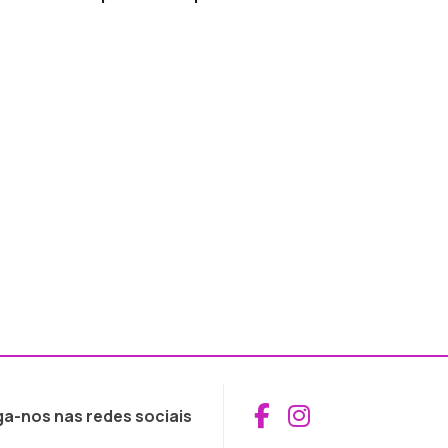
Aceder ao Fac
Aceder ao I
ga-nos nas redes sociais