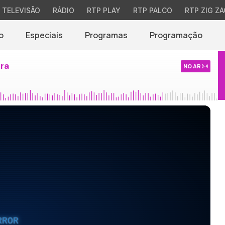
TELEVISÃO
RÁDIO
RTP PLAY
RTP PALCO
RTP ZIG ZA
o
Especiais
Programas
Programação
ira
NO AR
RROR