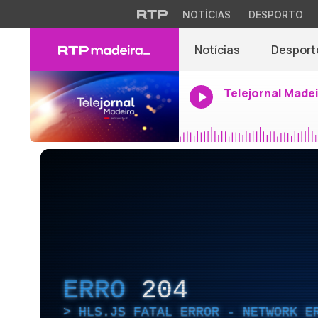
NOTÍCIAS
DESPORTO
Notícias
Desport
Telejornal Made
ERRO
204
HLS.JS FATAL ERROR - NETWORK E