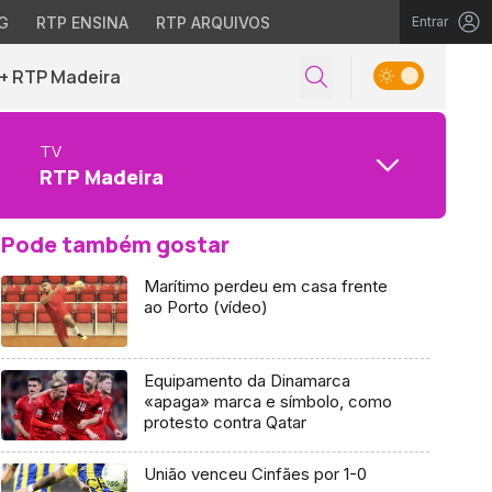
G
RTP ENSINA
RTP ARQUIVOS
Entrar
+ RTP Madeira
TV
RTP Madeira
Pode também gostar
Marítimo perdeu em casa frente
ao Porto (vídeo)
Equipamento da Dinamarca
«apaga» marca e símbolo, como
protesto contra Qatar
União venceu Cinfães por 1-0