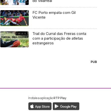
do Villarreal
FC Porto empata com Gil
Vicente
Trail do Curral das Freiras conta
com a participação de atletas
estrangeiros
PUB
Instale a aplicação
RTP Play
ebook da RTP Madeira
nstagram da RTP Madeira