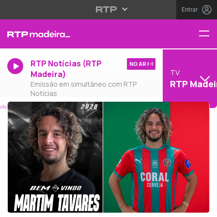
Entrar
RTP Notícias (RTP
NO AR
TV
Madeira)
RTP Madei
Emissão em simultâneo com RTP
Notícias