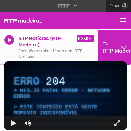
Entrar
RTP Notícias (RTP
NO AR
TV
Madeira)
RTP Madei
Emissão em simultâneo com RTP
Notícias
ERRO
204
HLS.JS FATAL ERROR - NETWORK
ERROR
ESTE CONTEÚDO ESTÁ NESTE
MOMENTO INDISPONÍVEL