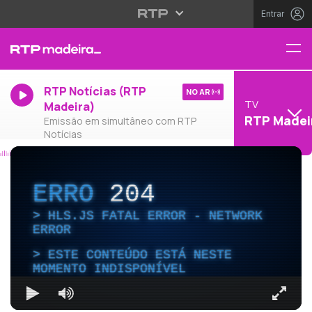
Entrar
RTP Notícias (RTP
NO AR
TV
Madeira)
RTP Madei
Emissão em simultâneo com RTP
Notícias
ERRO
204
HLS.JS FATAL ERROR - NETWORK
ERROR
ESTE CONTEÚDO ESTÁ NESTE
MOMENTO INDISPONÍVEL