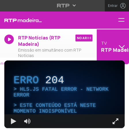
Entrar
RTP Notícias (RTP
NO AR
TV
Madeira)
RTP Madei
Emissão em simultâneo com RTP
Notícias
ERRO
204
HLS.JS FATAL ERROR - NETWORK
ERROR
ESTE CONTEÚDO ESTÁ NESTE
MOMENTO INDISPONÍVEL