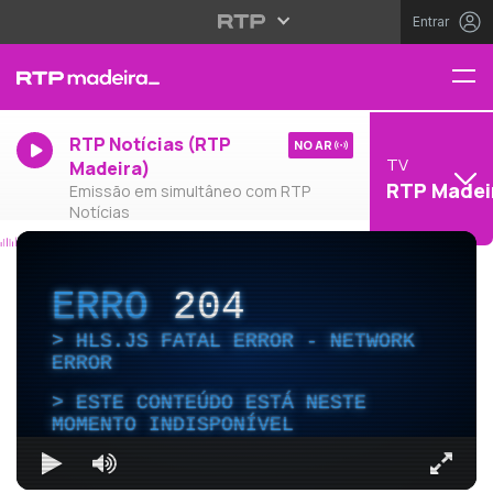
Entrar
RTP Notícias (RTP
NO AR
TV
Madeira)
RTP Madei
Emissão em simultâneo com RTP
Notícias
ERRO
204
HLS.JS FATAL ERROR - NETWORK
ERROR
ESTE CONTEÚDO ESTÁ NESTE
MOMENTO INDISPONÍVEL