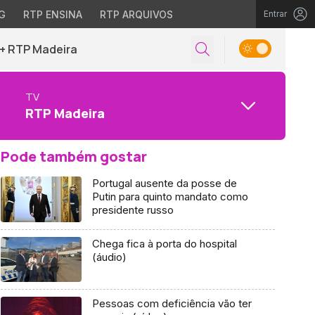
G
RTP ENSINA
RTP ARQUIVOS
Entrar
+ RTP Madeira
TV
RTP Madeira
Pode também gostar
Portugal ausente da posse de
Putin para quinto mandato como
presidente russo
Chega fica à porta do hospital
(áudio)
Pessoas com deficiência vão ter