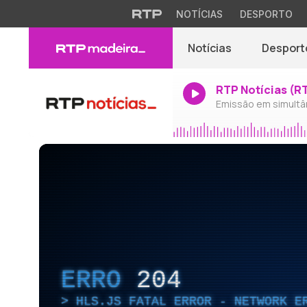
NOTÍCIAS
DESPORTO
Notícias
Desport
RTP Notícias (R
Emissão em simultâ
ERRO
204
HLS.JS FATAL ERROR - NETWORK E