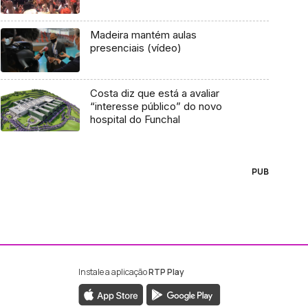
Madeira mantém aulas
presenciais (vídeo)
Costa diz que está a avaliar
“interesse público” do novo
hospital do Funchal
PUB
Instale a aplicação
RTP Play
ebook da RTP Madeira
nstagram da RTP Madeira