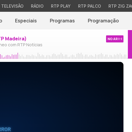
TELEVISÃO
RÁDIO
RTP PLAY
RTP PALCO
RTP ZIG ZA
o
Especiais
Programas
Programação
TP Madeira)
NO AR
neo com RTP Notícias
RROR