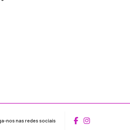
Aceder ao Fac
Aceder ao I
ga-nos nas redes sociais