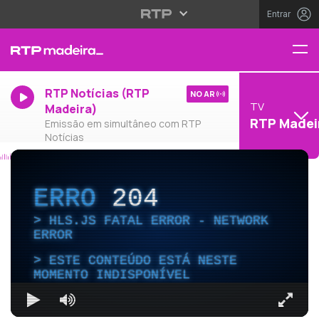
Entrar
RTP Notícias (RTP
NO AR
TV
Madeira)
RTP Madei
Emissão em simultâneo com RTP
Notícias
ERRO
204
HLS.JS FATAL ERROR - NETWORK
ERROR
ESTE CONTEÚDO ESTÁ NESTE
MOMENTO INDISPONÍVEL