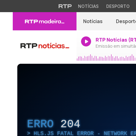
NOTÍCIAS
DESPORTO
Notícias
Desport
RTP Notícias (R
Emissão em simultâ
ERRO
204
HLS.JS FATAL ERROR - NETWORK E