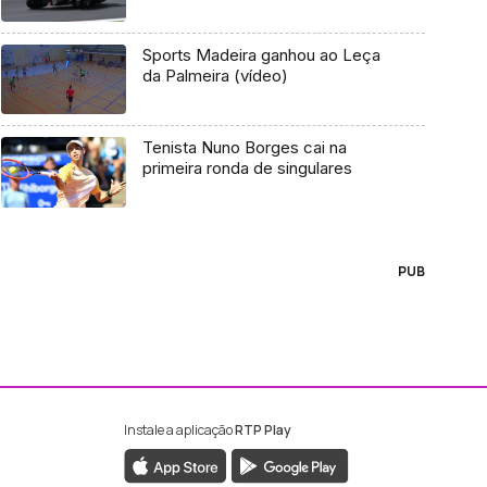
Sports Madeira ganhou ao Leça
da Palmeira (vídeo)
Tenista Nuno Borges cai na
primeira ronda de singulares
PUB
Instale a aplicação
RTP Play
ebook da RTP Madeira
nstagram da RTP Madeira