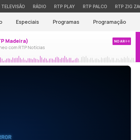
TELEVISÃO
RÁDIO
RTP PLAY
RTP PALCO
RTP ZIG ZA
o
Especiais
Programas
Programação
TP Madeira)
NO AR
neo com RTP Notícias
RROR