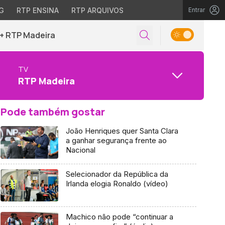
G
RTP ENSINA
RTP ARQUIVOS
Entrar
+ RTP Madeira
TV
RTP Madeira
Pode também gostar
João Henriques quer Santa Clara
a ganhar segurança frente ao
Nacional
Selecionador da República da
Irlanda elogia Ronaldo (vídeo)
Machico não pode “continuar a