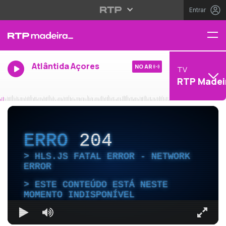
Entrar
Atlântida Açores
NO AR
TV
RTP Madei
ERRO
204
HLS.JS FATAL ERROR - NETWORK
ERROR
ESTE CONTEÚDO ESTÁ NESTE
MOMENTO INDISPONÍVEL