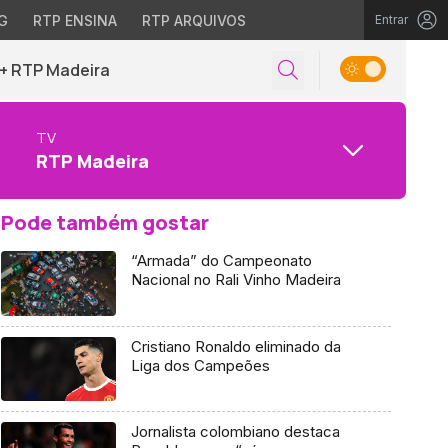
G
RTP ENSINA
RTP ARQUIVOS
Entrar
+ RTP Madeira
TV
RTP Madeira
Pode também gostar
“Armada” do Campeonato
Nacional no Rali Vinho Madeira
Cristiano Ronaldo eliminado da
Liga dos Campeões
Jornalista colombiano destaca