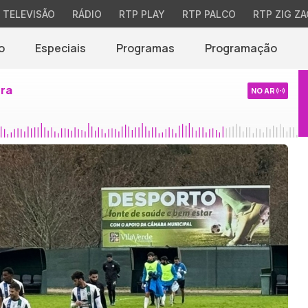
TELEVISÃO
RÁDIO
RTP PLAY
RTP PALCO
RTP ZIG ZA
o
Especiais
Programas
Programação
ira
NO AR