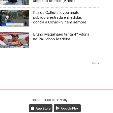
absoluto de ralis (vídeo)
Rali da Calheta levou muito
público à estrada e medidas
contra à Covid-19 nem sempre
foram respeitadas (Vídeo)
Bruno Magalhães tenta 4ª vitória
no Rali Vinho Madeira
PUB
Instale a aplicação
RTP Play
ebook da RTP Madeira
nstagram da RTP Madeira