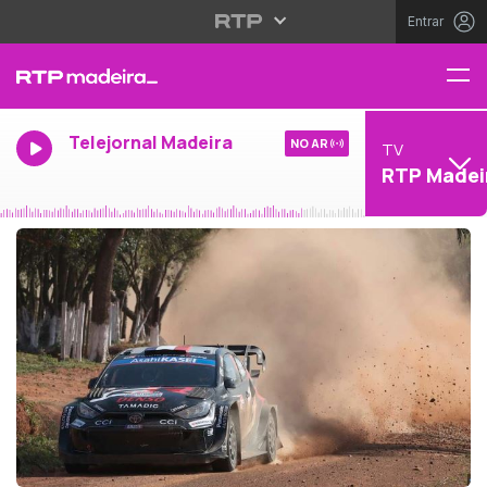
Entrar
Telejornal Madeira
NO AR
TV
RTP Madei