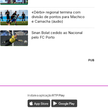
«Dérbi» regional termina com
divisão de pontos para Machico
e Camacha (áudio)
Sinan Bolat cedido ao Nacional
pelo FC Porto
PUB
Instale a aplicação
RTP Play
ebook da RTP Madeira
nstagram da RTP Madeira