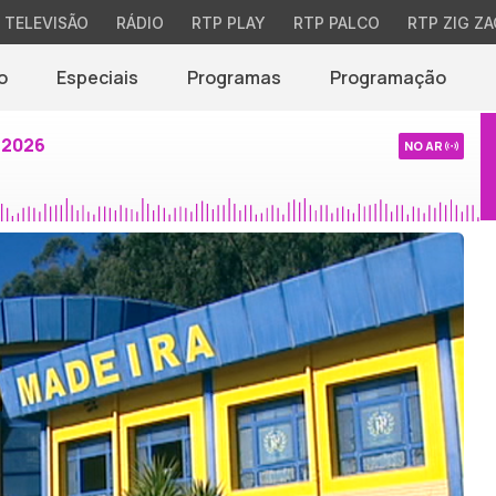
TELEVISÃO
RÁDIO
RTP PLAY
RTP PALCO
RTP ZIG ZA
o
Especiais
Programas
Programação
 2026
NO AR