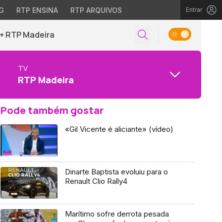
G
RTP ENSINA
RTP ARQUIVOS
Entrar
+ RTP Madeira
TV
RTP Madeira
Pode também gostar
«Gil Vicente é aliciante» (vídeo)
Dinarte Baptista evoluiu para o
Renault Clio Rally4
Marítimo sofre derrota pesada