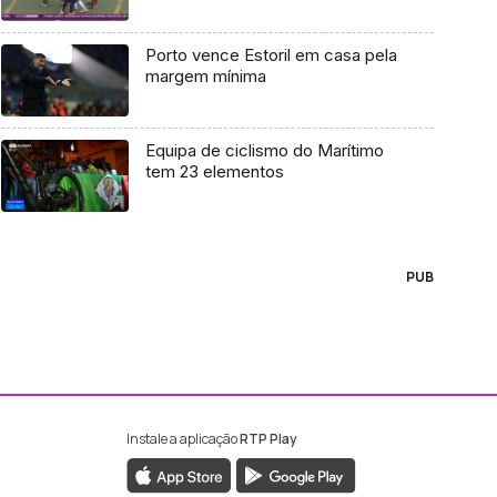
Porto vence Estoril em casa pela
margem mínima
Equipa de ciclismo do Marítimo
tem 23 elementos
PUB
Instale a aplicação
RTP Play
ebook da RTP Madeira
nstagram da RTP Madeira