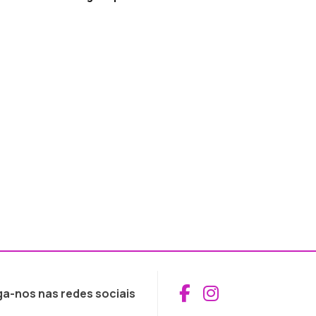
Aceder ao Fac
Aceder ao I
ga-nos nas redes sociais