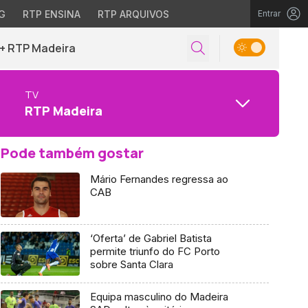
G
RTP ENSINA
RTP ARQUIVOS
Entrar
+ RTP Madeira
TV
RTP Madeira
Pode também gostar
Mário Fernandes regressa ao
CAB
‘Oferta’ de Gabriel Batista
permite triunfo do FC Porto
sobre Santa Clara
Equipa masculino do Madeira