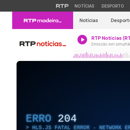
NOTÍCIAS
DESPORTO
Notícias
Desport
RTP Notícias (R
Emissão em simultâ
ERRO
204
HLS.JS FATAL ERROR - NETWORK E