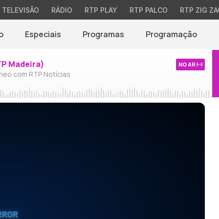
TELEVISÃO
RÁDIO
RTP PLAY
RTP PALCO
RTP ZIG ZA
o
Especiais
Programas
Programação
TP Madeira)
NO AR
neo com RTP Notícias
RROR