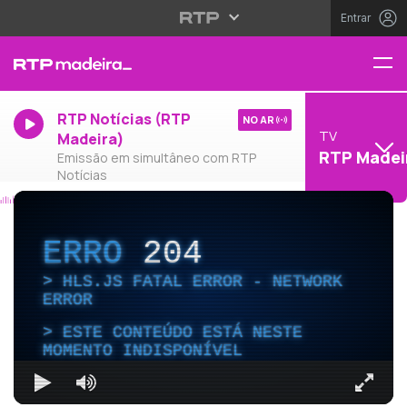
Entrar
RTP Notícias (RTP
NO AR
TV
Madeira)
RTP Madei
Emissão em simultâneo com RTP
Notícias
ERRO
204
HLS.JS FATAL ERROR - NETWORK
ERROR
ESTE CONTEÚDO ESTÁ NESTE
MOMENTO INDISPONÍVEL