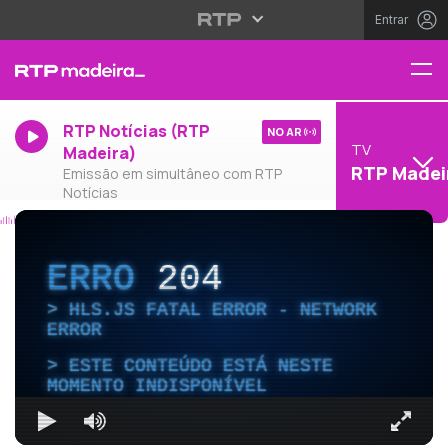
Entrar
RTP Notícias (RTP
NO AR
TV
Madeira)
RTP Madei
Emissão em simultâneo com RTP
Notícias
ERRO
204
HLS.JS FATAL ERROR - NETWORK
ERROR
ESTE CONTEÚDO ESTÁ NESTE
MOMENTO INDISPONÍVEL