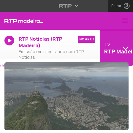
Entrar
RTP Notícias (RTP
NO AR
TV
Madeira)
RTP Madei
Emissão em simultâneo com RTP
Notícias