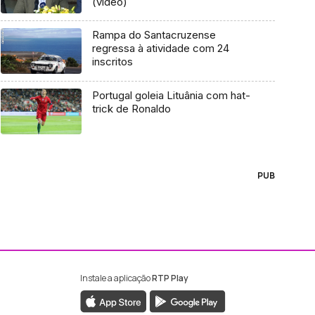
(vídeo)
Rampa do Santacruzense
regressa à atividade com 24
inscritos
Portugal goleia Lituânia com hat-
trick de Ronaldo
PUB
Instale a aplicação
RTP Play
ebook da RTP Madeira
nstagram da RTP Madeira