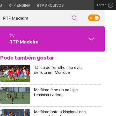
G
RTP ENSINA
RTP ARQUIVOS
Entrar
+ RTP Madeira
TV
RTP Madeira
Pode também gostar
Tática do ferrolho não evita
derrota em Munique
Marítimo é sexto na Liga
feminina (vídeo)
Marítimo bate o Nacional nos