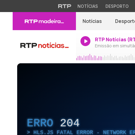
NOTÍCIAS
DESPORTO
Notícias
Desport
RTP Notícias (R
Emissão em simultâ
ERRO
204
HLS.JS FATAL ERROR - NETWORK E