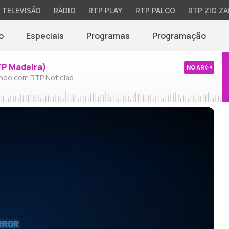
TELEVISÃO
RÁDIO
RTP PLAY
RTP PALCO
RTP ZIG ZA
o
Especiais
Programas
Programação
TP Madeira)
NO AR
neo com RTP Notícias
RROR