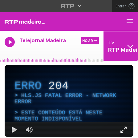
Entrar
Telejornal Madeira
NO AR
TV
RTP Madei
ERRO
204
HLS.JS FATAL ERROR - NETWORK
ERROR
ESTE CONTEÚDO ESTÁ NESTE
MOMENTO INDISPONÍVEL