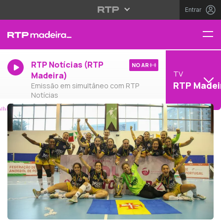
Entrar
RTP Notícias (RTP
NO AR
TV
Madeira)
RTP Madei
Emissão em simultâneo com RTP
Notícias