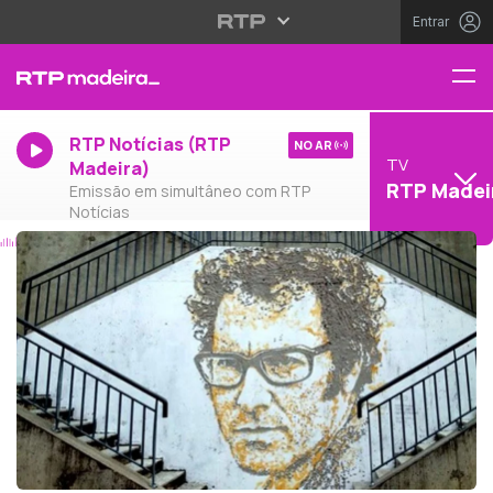
Entrar
RTP Notícias (RTP
NO AR
TV
Madeira)
RTP Madei
Emissão em simultâneo com RTP
Notícias